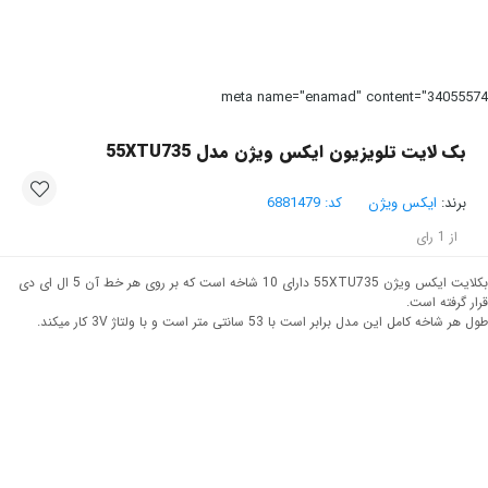
meta name="enamad" content="34055
بک لایت تلویزیون ایکس ویژن مدل 55XTU735
برند:
ایکس ویژن
کد:
6881479
از
1
رای
بکلایت ایکس ویژن 55XTU735 دارای 10 شاخه است که بر روی هر خط آن 5 ال ای دی
ر گرفته است.
 شاخه کامل این مدل برابر است با 53 سانتی متر است و با ولتاژ 3V کار میکند.