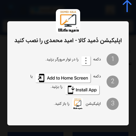
0
meta name="enamad" content="34055574
اپلیکیشن دُمید کالا - امید محمدی را نصب کنید
برچسب‌ها
تعمیر تلویزیون ایکس ویژن
1
دکمه
را در نوار مرورگر بزنید.
تعمیر تلویزیون ایکس ویژن
دکمه
یا
2
ترتیب
تعداد نمایش
را بزنید.
فیلتر
3
اپلیکیشن
را باز کنید.