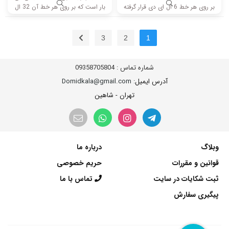
بر روی هر خط 6 ال ای دی قرار گرفته
بار است که بر روی هر خط آن 32 ال
است. طول هر خط این بکلایت 49.5
ای دی قرار گرفته است. طول هر شاخه
سانتی متر میباشد و با ولتاژ 3V کار
کامل این مدل برابر است با 37 سانتی
میکند.
متر است و با ولتاژ 3V کار میکند.
3
2
1
شماره تماس :
09358705804
آدرس ایمیل
: Domidkala@gmail.com
تهران - شاهین
وبلاگ
درباره ما
قوانین و مقررات
حریم خصوصی
ثبت شکایات در سایت
تماس با ما
پیگیری سفارش