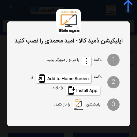
0
meta name="enamad" content="34055574
اپلیکیشن دُمید کالا - امید محمدی را نصب کنید
فهرست برندها
1
دکمه
را در نوار مرورگر بزنید.
محصولات برند گلد استار
دکمه
یا
2
ترتیب
تعداد نمایش
را بزنید.
فیلتر
3
اپلیکیشن
را باز کنید.