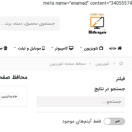
meta name="enamad" content="34055574
خانه
تلویزیون
کامپیوتر
موبایل و تبلت
صو
تلویزیون
محافظ صفحه تلویزیون
محافظ صفحه
فیلتر
جستجو در نتایج
جدیدترین ه
فقط آیتم‌های موجود
خیر
بله