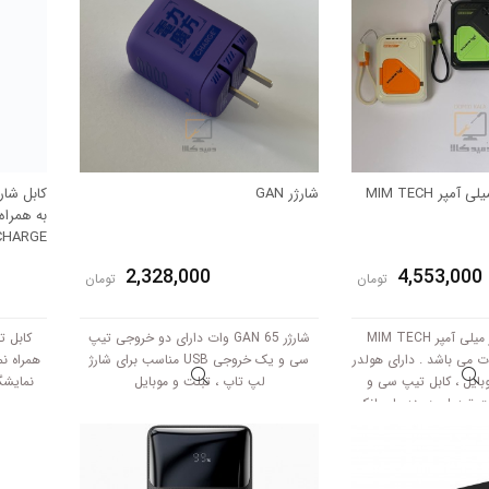
مپر MIM TECH
شارژر GAN
کابل شا
 CHARGE
2,328,000
4,553,000
تومان
تومان
پاوربانک ده هزار میلی آمپر MIM TECH
شارژر GAN 65 وات دارای دو خروجی تیپ
کابل 
شارژ ۲۲.۵ وات می باشد . دارای هولدر
سی و یک خروجی USB مناسب برای شارژ
وبایل ، کابل تیپ سی و
لپ تاپ ، تبلت و موبایل
یت تبدیل به بند پاوربانک
گ بندی مشکی/سبز ، کرمی/
ی/کرمی موجود است.