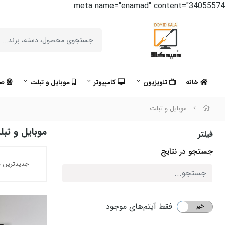
meta name="enamad" content="34055574
خانه
تلویزیون
کامپیوتر
موبایل و تبلت
صو
موبایل و تبلت
موبایل و تب
فیلتر
جستجو در نتایج
جدیدترین ه
فقط آیتم‌های موجود
خیر
بله