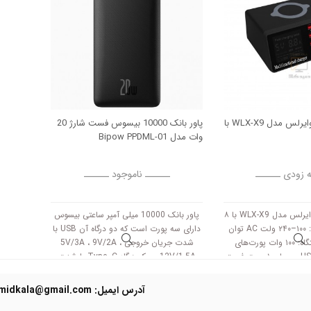
هاب مولتی شارژ وایرلس مدل WLX-X9 با
پاور بانک 10000 بیسوس فست شارژ 20
وات مدل Bipow PPDML-01
ه زودی ــــــ
ــــــ ناموجود ــــــ
هاب مولتی شارژر وایرلس مدل WLX-X9 با ۸
پاور بانک 10000 میلی آمپر ساعتی بیسوس
پورت ولتاژ ورودی: ۱۰۰–۲۴۰ ولت AC توان
دارای سه پورت است که دو درگاه آن USB با
مصرفی کلی دستگاه: ۱۰۰ وات پورت‌های
شدت جریان خروجی 5V/3A ، 9V/2A ،
خروجی: ۶ پورت USB معمولی ۱ پورت فست
12V/1.5A و یک درگاه Type -C با شدت
جریان 5V/3A ، 9V/2.22A ، 12V/1.5A می
باشند و انواع گوشی های همراه موجود در
آدرس ایمیل: Domidkala@gmail.com
بازار را شارژدهی می نماید.