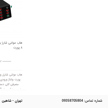
۸ پورت
ــــــ ب
شارژ ۱ پورت Type-C فست شارژ ۲۰ وات
شماره تماس:
09358705804
تهران - شاهین