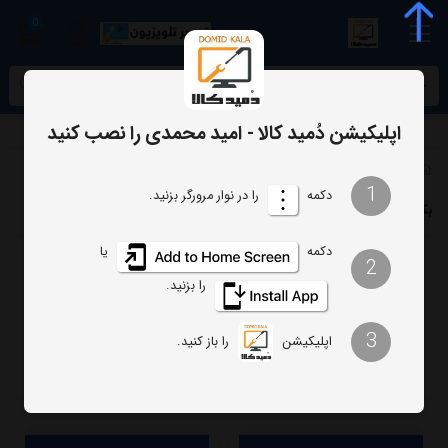
0
meta name="enamad" content="34055574
اپلیکیشن دُمید کالا - امید محمدی را نصب کنید
تلویزیون
بکلایت
بکلایت تلویزیون الیو
1
دکمه
را در نوار مرورگر بزنید.
بکلایت الیو
دکمه
یا
2
ترتیب
تعداد نمایش
را بزنید.
فیلتر
3
اپلیکیشن
را باز کنید.