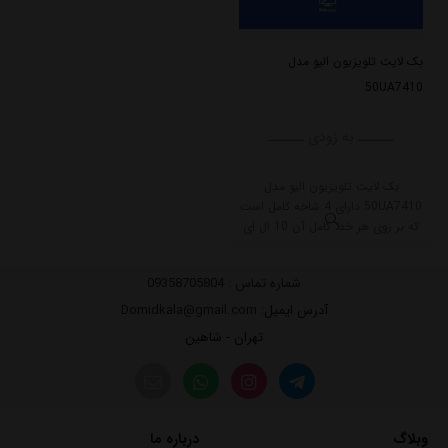
بک لایت تلویزیون الیو مدل
50UA7410
ــــــ به زودی ــــــ
بک لایت تلویزیون الیو مدل
50UA7410 دارای 4 شاخه کامل است
که بر روی هر خط کامل آن 10 ال ای
دی قرار گرفته است. طول هر شاخه
کامل این مدل برابر است با 99 سانتی
شماره تماس :
09358705804
متر است و با ولتاژ 6V کار میکند.
آدرس ایمیل
: Domidkala@gmail.com
تهران - شاهین
وبلاگ
درباره ما