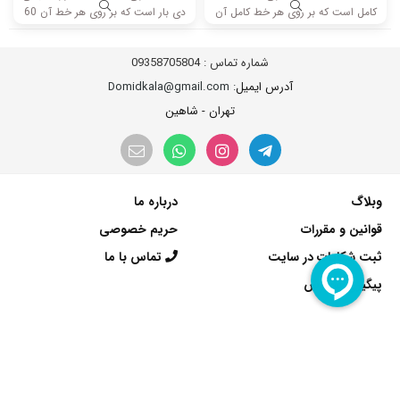
کامل است که بر روی هر خط کامل آن
دی بار است که بر روی هر خط آن 60
8 ال ای دی قرار گرفته است. طول هر
ال ای دی قرار گرفته است. طول هر
شاخه کامل این مدل برابر است با 70
شاخه کامل این مدل برابر است با 53
شماره تماس :
09358705804
سانتی متر است و با ولتاژ 3V کار
سانتی متر است و با ولتاژ 6V کار
میکند.
میکند.
آدرس ایمیل
: Domidkala@gmail.com
تهران - شاهین
وبلاگ
درباره ما
قوانین و مقررات
حریم خصوصی
ثبت شکایات در سایت
تماس با ما
پیگیری سفارش
دریافت اپلیکیشن