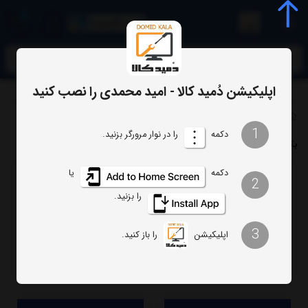
0
meta name="enamad" content="34055574
اپلیکیشن دُمید کالا - امید محمدی را نصب کنید
تلویزیون
بکلایت
بکلایت تلویزیون پاناسونیک
1
دکمه
را در نوار مرورگر بزنید.
بک لایت پاناسونیک
دکمه
یا
2
ترتیب
تعداد نمایش
را بزنید.
فیلتر
3
اپلیکیشن
را باز کنید.