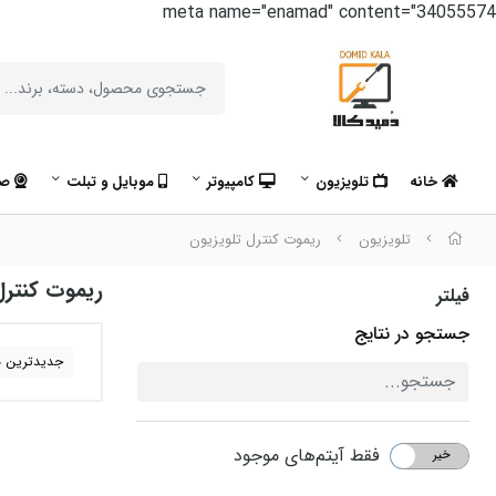
meta name="enamad" content="34055574
خانه
تلویزیون
کامپیوتر
موبایل و تبلت
صو
تلویزیون
ریموت کنترل تلویزیون
ریموت کنترل
فیلتر
جستجو در نتایج
جدیدترین ه
فقط آیتم‌های موجود
خیر
بله