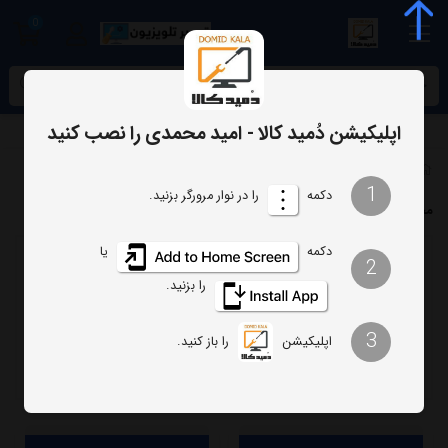
0
meta name="enamad" content="34055574
اپلیکیشن دُمید کالا - امید محمدی را نصب کنید
فهرست برندها
1
دکمه
را در نوار مرورگر بزنید.
محصولات برند تامسون
دکمه
یا
2
ترتیب
تعداد نمایش
را بزنید.
فیلتر
3
اپلیکیشن
را باز کنید.