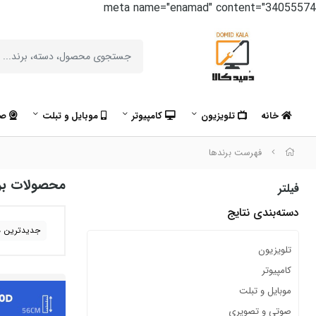
meta name="enamad" content="34055574
خانه
تلویزیون
کامپیوتر
موبایل و تبلت
صو
فهرست برندها
محصولات برن
فیلتر
دسته‌بندی نتایج
جدیدترین ه
تلویزیون
کامپیوتر
موبایل و تبلت
صوتی و تصویری