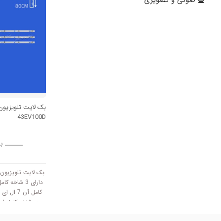
بک لایت تلویزیون
43EV100D
ــــــ ب
دارای 3 شاخه
کامل آن 7
سانتی متر است و با ولتاژ