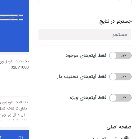
جستجو در نتایج
فقط آیتم‌های موجود
خیر
بله
بک لایت تلویزیون
32EV100D
فقط آیتم‌های تخفیف دار
خیر
بله
فقط آیتم‌های ویژه
خیر
بله
دارای 2 شاخه
آن 7 ال ای د
صفحه اصلی
متر است و با ولتاژ 3V 
صوتی و تصویری