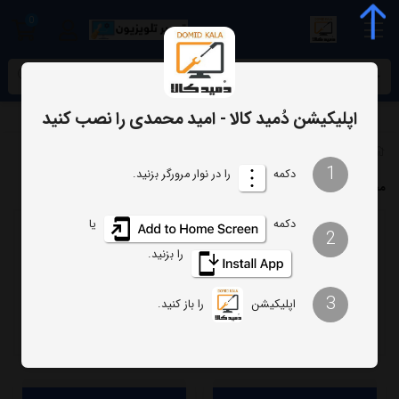
0
meta name="enamad" content="34055574
اپلیکیشن دُمید کالا - امید محمدی را نصب کنید
فهرست برندها
1
دکمه
را در نوار مرورگر بزنید.
محصولات برند هیوندای
دکمه
یا
2
ترتیب
تعداد نمایش
را بزنید.
فیلتر
3
اپلیکیشن
را باز کنید.