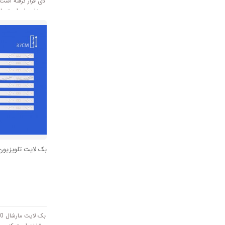
دی قرار گرفته است
ولتاژ 3V کار میکند.
بک لایت تلویزیون م