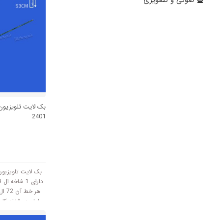
2401
دارای 1 شاخه
هر خ
طول هر شاخه کامل
53 سانتی متر است و با ولتاژ 3V کار میکند.