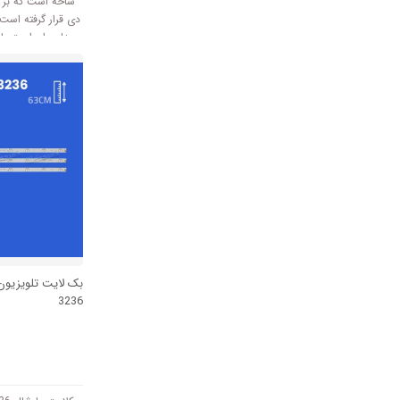
دی قرار گرفته است
ولتاژ 3V کار میکند.
3236