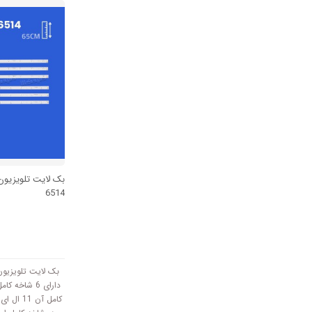
سانتی متر است و با ولتاژ
6514
دارای 6 شاخه
کامل آن 1