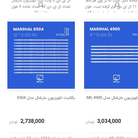
ارای 6 شاخه کامل است که بر روی هر خط
ال ای دی 3 ولت برند تلویزیون مارشال
کامل آن 11 ال ای دی قرار گرفته است. طول
تعداد ال ای دی 10 تعداد شاخه 5 طول
هر شاخه کامل این مدل برابر است با 65
شاخه 97
 است و با ولتاژ 3V کار میکند.
یزیون مارشال مدل ME-4900
بکلایت تلویزیون مارشال مدل 6504
2,738,000
3,034,000
تومان
تومان