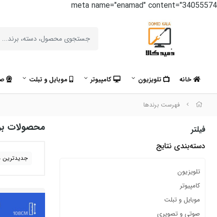
meta name="enamad" content="34055574
خانه
تلویزیون
کامپیوتر
موبایل و تبلت
صو
فهرست برندها
محصولات برن
فیلتر
دسته‌بندی نتایج
جدیدترین ه
تلویزیون
کامپیوتر
موبایل و تبلت
صوتی و تصویری