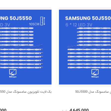
امسونگ مدل 50J5500
بک لایت تلویزیون سامسونگ مدل 50J5550
000
4,645,000