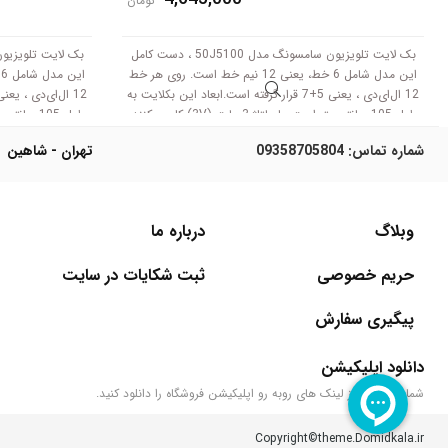
تومان
بک لایت تلویزیون سامسونگ مدل 50J5100 ، دست کامل
این مدل شامل 6 خط، یعنی 12 نیم خط است. روی هر خط
12 ال‌ای‌دی ، یعنی 5+7 قرار گرفته است.ابعاد این بکلایت به
طول 105 سانتی متر است .با ولتاژ 3 ولت (3V) کار می‌کنند.
طول 105 سانتی متر است .با ولتاژ 3 ولت (3V) کار می‌کنند.
شماره تماس:
09358705804
تهران - شاهین
وبلاگ
درباره ما
حریم خصوصی
ثبت شکایات در سایت
پیگیری سفارش
دانلود اپلیکیشن
شما می‌توانید از لینک های روبه رو اپلیکیشن فروشگاه را دانلود کنید.
Copyright©theme.Domidkala.ir