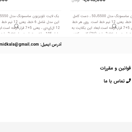
تومان
بک لایت تلویزیون سامسونگ مدل 50J5500 ، دست کامل
این مدل شامل 6 خط، یعنی 12 نیم خط است. روی هر خط
این مدل شامل 6 خط
12 ال‌ای‌دی ، یعنی 5+7 قرار گرفته است.ابعاد این بکلایت به
12 ال‌ای‌دی ، یعنی 5+7 قرار گ
طول 105 سانتی متر است .با ولتاژ 3 ولت (3V) کار می‌کنند.
آدرس ایمیل: Domidkala@gmail.com
قوانین و مقررات
تماس با ما