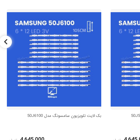
بک لایت تلویزیون سامسونگ مدل 50J6100
4,645,000
4,645,