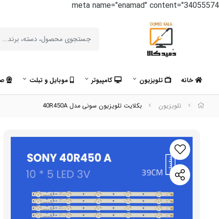
meta name="enamad" content="34055574
خانه
تلویزیون
کامپیوتر
موبایل و تبلت
صو
تلویزیون
بکلایت تلویزیون سونی مدل 40R450A