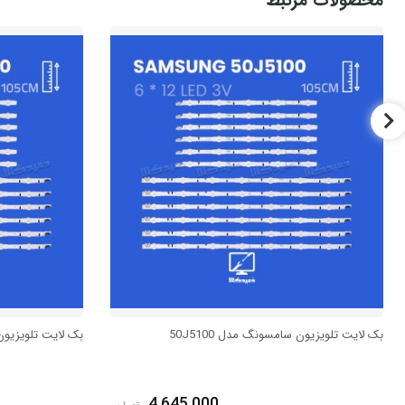
محصولات مرتبط
بک لایت تلویزیون سامسونگ مدل 50J5100
بک لایت تلویزیون س
4,645,000