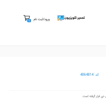
ورود
/
ثبت نام
0
کد:
4064814