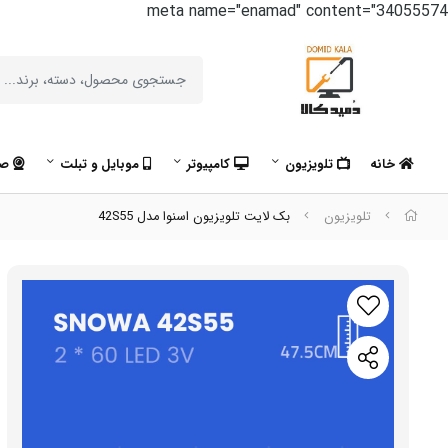
meta name="enamad" content="34055574
خانه
تلویزیون
کامپیوتر
موبایل و تبلت
صو
تلویزیون
بک لایت تلویزیون اسنوا مدل 42S55