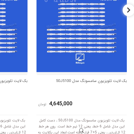
بک لایت تلویزیون سامسونگ مدل 50J5100
بک لایت تلویزیون س
4,645,000
تومان
بک لایت تلویزیون سامسونگ مدل 50J5100 ، دست کامل
این مدل شامل 6 خط، یعنی 12 نیم خط است. روی هر خط
12 ال‌ای‌دی ، یعنی 5+7 قرار گرفته است.ابعاد این بکلایت به