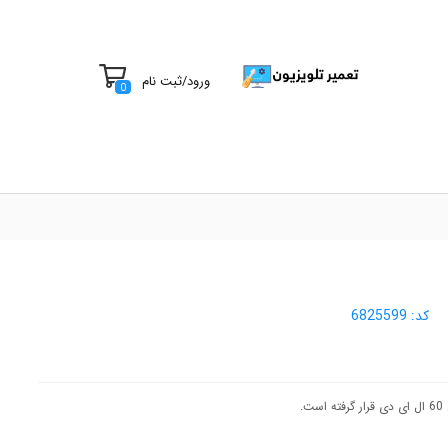
ورود
/
ثبت نام
0
کد:
6825599