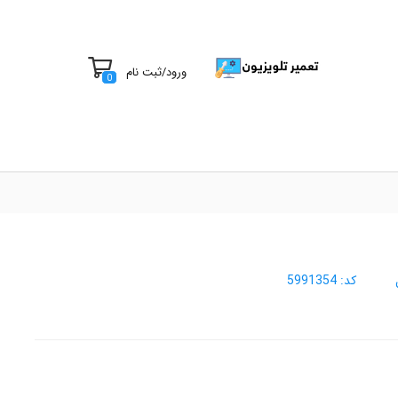
ورود
/
ثبت نام
0
کد:
5991354