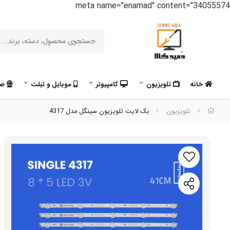
meta name="enamad" content="34055574
خانه
تلویزیون
کامپیوتر
موبایل و تبلت
صو
تلویزیون
بک لایت تلویزیون سینگل مدل 4317