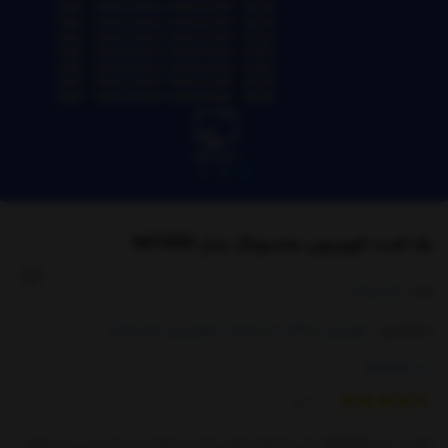
بک لایت تلویزیون سامسونگ مدل 46F5550
برند:
سامسونگ
دسته‌بندی :
تلویزیون
|
بکلایت
|
بک لایت تلویزیون سامسونگ
کد:
4295120
از
3
رای
بکلایت مدل 46F5550 دارای 8 شاخه کامل و 16 نیم شاخه است که بر روی هر شاخه