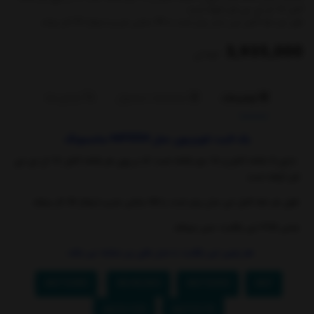
کامل 15 ال ای دی قرار گرفته است.
طول هر خط کامل این مدل برابر است با 98 سانتی متر و با ولتاژ 3V کار میکند.
3,935,000
تومان
توضیحات
مشخصات محصول
بازخوردها
بک لایت تلویزیون مدل 46F5550 سامسونگ
دارای 8 شاخه کامل و 16 نیم شاخه است که بر روی هر شاخه کامل 15 ال ای دی
قرار گرفته است.
طول هر خط کامل این مدل برابر است با 98 سانتی متر و با ولتاژ 3V کار میکند.
جنس PCB این بکلایت مس میباشد.
هم چنین این بکلایت با مدل های زیر مشابه می باشد :
46F5080
46H6360
46F5000
46F
-
-
-
-
46F6100
46F5570
-
-