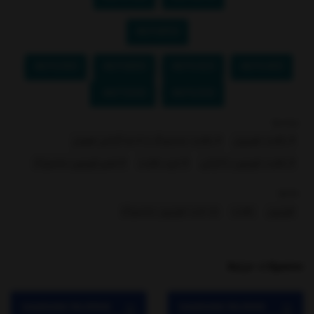
46F6850
46F6300
46F6800
46F6420
46F6400
-
-
-
-
46F5500
46F6350
-
برچسبها :
# بکلایت تلویزیون
# بکلایت سامسونگ با 6 ماه گارانتی تعویض
# بکلایت تلویزیون با گارانتی
# خرید بکلایت
# تعمیر تلویزیون سامسونگ
بخشها :
تلویزیون
بکلایت
بک لایت تلویزیون سامسونگ
محصولات مرتبط