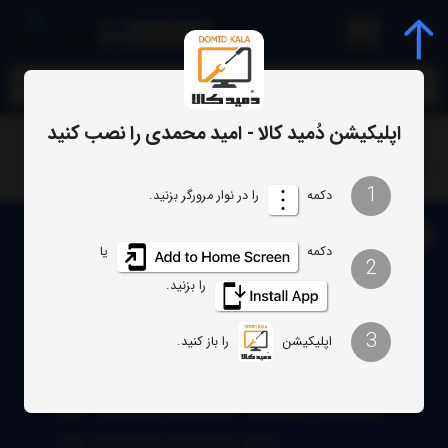
0
meta name="enamad" content="34055574
اپلیکیشن دُمید کالا - امید محمدی را نصب کنید
تلویزیون
بک لایت تلویزیون سامسونگ مدل 46F5550
1
دکمه
را در نوار مرورگر بزنید.
دکمه
یا
2
را بزنید.
3
اپلیکیشن
را باز کنید.