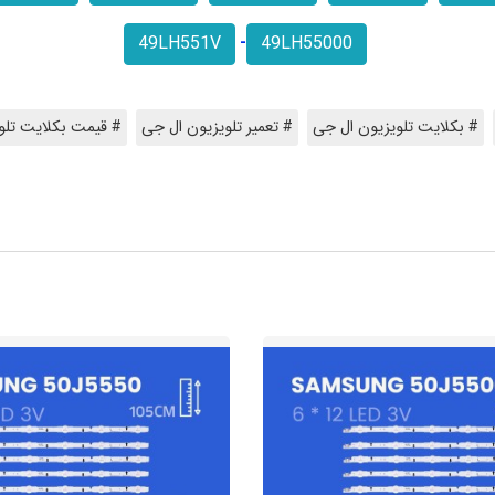
49LH551V
49LH55000
-
# بکلایت تلویزیون ال جی
# تعمیر تلویزیون ال جی
# قیمت بکلایت تلو