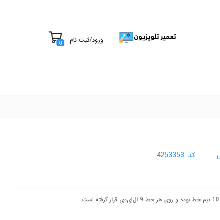
ورود
/
ثبت نام
0
ی
کد:
4253353