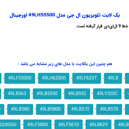
بک لایت تلویزیون ال جی مدل 49LH55500 اورجینال
هم چنین این بکلایت با مدل های زیر مشابه می باشد :
49LF55000
49LH62000
49LF620T
49LB
-
-
-
-
-
49LB563
49LB5550
49LB552
49LY320C
-
-
-
-
-
0
49LB580
49LB5800
49LB572
49LB570
-
-
-
-
-
62000GI
49LF5800
49LF5610
49LB629
49LB
-
-
-
-