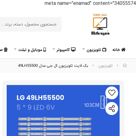
meta name="enamad" content="34055574
خانه
تلویزیون
کامپیوتر
موبایل و تبلت
صو
تلویزیون
بک لایت تلویزیون ال جی مدل 49LH55500