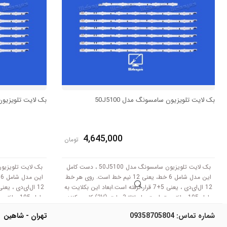
بک لایت تلویزیون سامسونگ مدل 50J5100
بک لایت تلویزیون س
4,645,000
تومان
بک لایت تلویزیون سامسونگ مدل 50J5100 ، دست کامل
این مدل شامل 6 خط، یعنی 12 نیم خط است. روی هر خط
12 ال‌ای‌دی ، یعنی 5+7 قرار گرفته است.ابعاد این بکلایت به
طول 105 سانتی متر است .با ولتاژ 3 ولت (3V) کار می‌کنند.
طول 105 سانتی متر است .با ولتاژ 3 ولت (3V) کار می‌کنند.
شماره تماس:
09358705804
تهران - شاهین