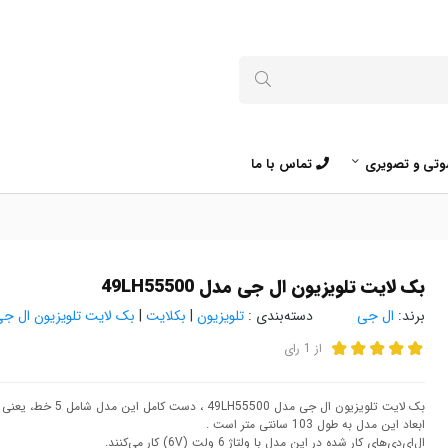
تی و تصویری
تماس با ما
بک لایت تلویزیون ال جی مدل 49LH55500
برند:
ال‌ جی
دسته‌بندی :
تلویزیون
|
بکلایت
|
بک لایت تلویزیون ال ج
از
1
رای
بک لایت تلویزیون ال جی مدل 49LH55500 ، دست کامل این مدل شامل 5 خط، یعنی 10 نیم خط بوده و روی هر خط 9 ال‌ای‌دی قرار گرفته است.
ابعاد این مدل به طول 103 سانتی متر است .
ال‌ای‌دی‌های کار شده در این مدل با ولتاژ 6 ولت (6V) کار می‌کنند.