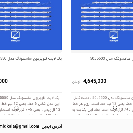
امسونگ مدل 50J5500
بک لایت تلویزیون سامسونگ مدل 50J5550
000
4,645,000
تومان
بک لایت تلویزیون سامسونگ مدل 50J5500 ، دست کامل
این مدل شامل 6 خط، یعنی 12 نیم خط است. روی هر خط
این مدل شامل 6 خط
12 ال‌ای‌دی ، یعنی 5+7 قرار گرفته است.ابعاد این بکلایت به
12 ال‌ای‌دی ، یعنی 5+7 قرار گ
طول 105 سانتی متر است .با ولتاژ 3 ولت (3V) کار می‌کنند.
آدرس ایمیل: Domidkala@gmail.com