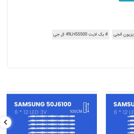
یزیون الجی
# بک لایت 49LH55500 ال جی