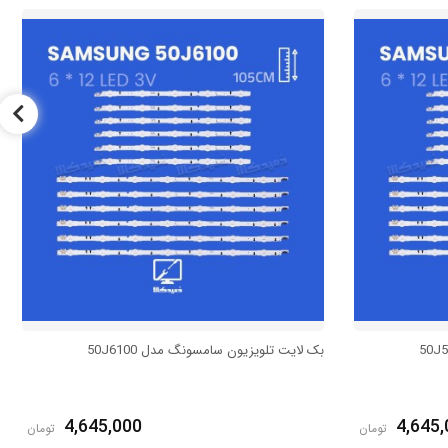
بک لایت تلویزیون سامسونگ مدل 50J6100
4,645,000
4,645,
تومان
تومان