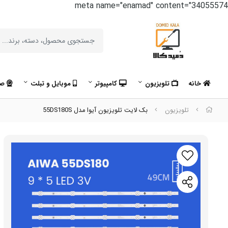
meta name="enamad" content="34055574
خانه
تلویزیون
کامپیوتر
موبایل و تبلت
صو
تلویزیون
بک لایت تلویزیون آیوا مدل 55DS180S