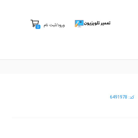
ورود
/
ثبت نام
0
کد:
6491978