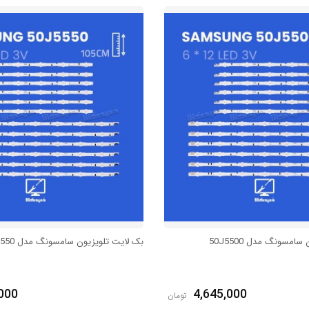
امسونگ مدل 50J5500
بک لایت تلویزیون سامسونگ مدل 50J5550
000
4,645,000
تومان