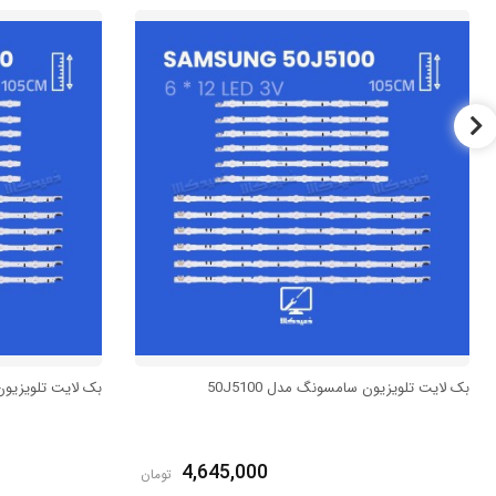
بک لایت تلویزیون سامسونگ مدل 50J5100
بک لایت تلویزیون س
4,645,000
تومان