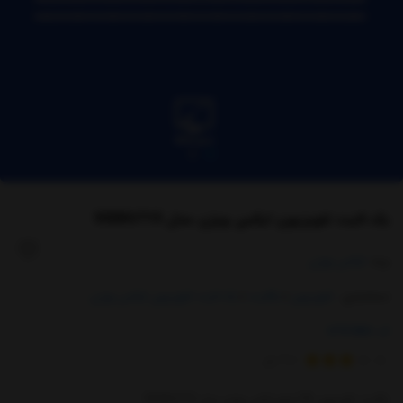
بک لایت تلویزیون ایکس ویژن مدل 55XKU715
برند:
ایکس ویژن
دسته‌بندی :
تلویزیون
|
بکلایت
|
بک لایت تلویزیون ایکس ویژن
کد:
6791884
از
2
رای
بکلایت تلویزیون 55 اینچ ایکس ویژن مدل 55XKU715