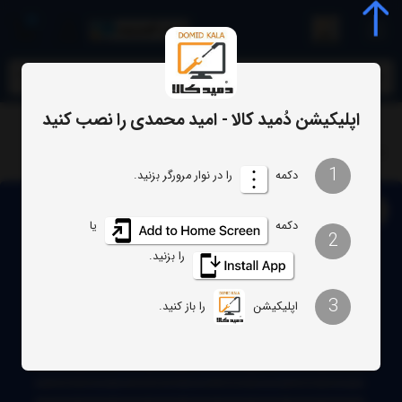
0
meta name="enamad" content="34055574
اپلیکیشن دُمید کالا - امید محمدی را نصب کنید
تلویزیون
بک لایت تلویزیون ایکس ویژن مدل 55XKU715
1
دکمه
را در نوار مرورگر بزنید.
دکمه
یا
2
را بزنید.
3
اپلیکیشن
را باز کنید.