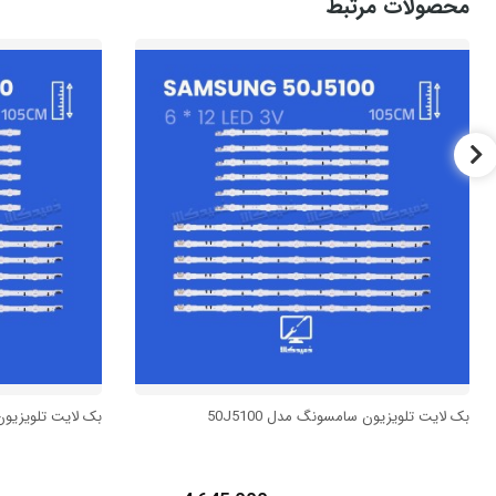
محصولات مرتبط
بک لایت تلویزیون سامسونگ مدل 50J5100
بک لایت تلویزیون س