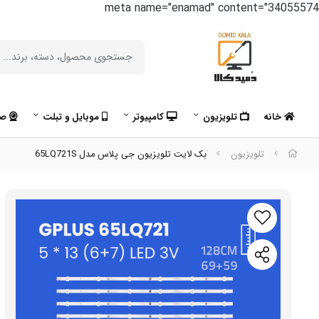
meta name="enamad" content="34055574
خانه
تلویزیون
کامپیوتر
موبایل و تبلت
صو
تلویزیون
بک لایت تلویزیون جی پلاس مدل 65LQ721S