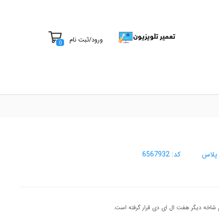
ورود
/
ثبت نام
0
 پلاس
کد:
6567932