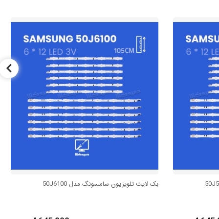
بک لایت تلویزیون سامسونگ مدل 50J6100