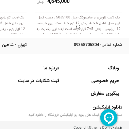
4,645,000
تومان
بک لایت تلویزیون سامسونگ مدل 50J5100 ، دست کامل
این مدل شامل 6 خط، یعنی 12 نیم خط است. روی هر خط
12 ال‌ای‌دی ، یعنی 5+7 قرار گرفته است.ابعاد این بکلایت به
طول 105 سانتی متر است .با ولتاژ 3 ولت (3V) کار می‌کنند.
طول 105 سانتی متر است .با ولتاژ 3 ولت (3V) کار می‌کنند.
شماره تماس:
09358705804
تهران - شاهین
وبلاگ
درباره ما
حریم خصوصی
ثبت شکایات در سایت
پیگیری سفارش
دانلود اپلیکیشن
شما می‌توانید از لینک های روبه رو اپلیکیشن فروشگاه را دانلود کنید.
Copyright©theme.Domidkala.ir