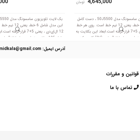
000
4,645,000
تومان
بک لایت تلویزیون سامسونگ مدل 50J5500 ، دست کامل
این مدل شامل 6 خط، یعنی 12 نیم خط است. روی هر خط
این مدل شامل 6 خط
12 ال‌ای‌دی ، یعنی 5+7 قرار گرفته است.ابعاد این بکلایت به
12 ال‌ای‌دی ، یعنی 5+7 قرار گ
طول 105 سانتی متر است .با ولتاژ 3 ولت (3V) کار می‌کنند.
آدرس ایمیل: Domidkala@gmail.com
قوانین و مقررات
تماس با ما