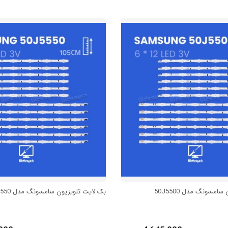
امسونگ مدل 50J5500
بک لایت تلویزیون سامسونگ مدل 50J5550