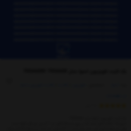
بک لایت تلویزیون اسنوا مدل 75SA620U 75SA620
برند:
اسنوا
دسته‌بندی :
تلویزیون
|
بکلایت
|
بکلایت تلویزیون اسنوا
کد:
6132080
از
1
رای
بک لایت تلویزیون اسنوا مدل 75SA620
دارای 14 شاخه کامل است که بر روی هر خط کامل آن 7 ال ای دی قرار گرفته است.
طول هر شاخه کامل این مدل برابر است با 81 سانتی متر است و با ولتاژ 3V کار میکند.