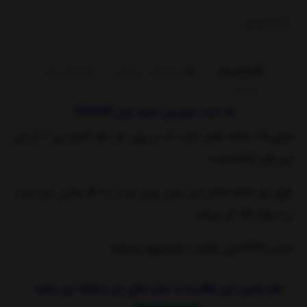
به زودی
توضیحات
مشخصات محصول
بازخوردها
بک لایت تلویزیون اسنوا مدل 75SA620
دارای 14 شاخه کامل است که بر روی هر خط کامل آن 7 ال ای
دی قرار گرفته است
.
طول هر شاخه کامل این مدل برابر است با 81 سانتی متر است
و با ولتاژ 3
V
کار میکند
.
جنس
PCB
این بکلایت آلومینیوم میباشد
.
هم چنین این بکلایت با مدل های زیر مشابه می باشد :