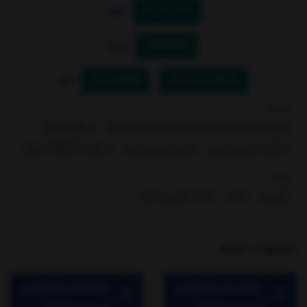
75SH5411
: شهاب
75SA560
: اسنوا
75SU1800
75SK15100UD
-
: دوو
برچسبها :
# بکلایت تلویزیون اسنوا به همراه 6 ماه گارانتی تعویض
# بکلایت اسنوا
# بکلایت تلویزیون اسنوا
# تعمیر تلویزیون اسنوا
# بکلایت 75SA620 اسنوا
بخشها :
تلویزیون
بکلایت
بکلایت تلویزیون اسنوا
محصولات مرتبط