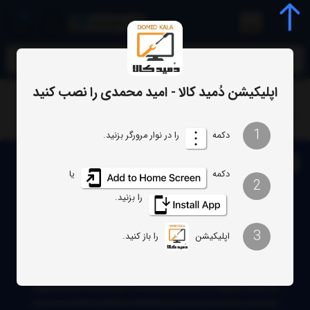
0
meta name="enamad" content="34055574
اپلیکیشن دُمید کالا - امید محمدی را نصب کنید
تلویزیون
بک لایت تلویزیون اسنوا مدل 75SA620U 75SA620
1
دکمه
را در نوار مرورگر بزنید.
دکمه
یا
2
را بزنید.
3
اپلیکیشن
را باز کنید.