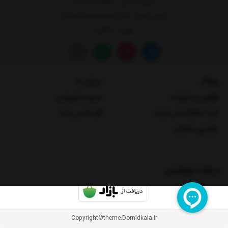
شماره تماس :
09358705804
آدرس ایمیل
: Domidkala@gmail.com
تهران - شاهین
وبلاگ
درباره ما
قوانین و مقررات
حریم خصوصی
ثبت شکایات در سایت
تماس با ما
پیگیری سفارش
دریافت اپلیکیشن
Copyright©theme.Domidkala.ir