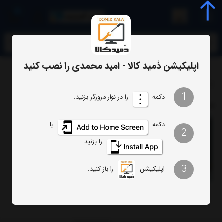
0
meta name="enamad" content="34055574
اپلیکیشن دُمید کالا - امید محمدی را نصب کنید
برچسب
کاربرد بک لایت تلویزیون
1
دکمه
را در نوار مرورگر بزنید.
برچسب
: کاربرد بک لایت تلویزیون
دکمه
یا
2
را بزنید.
3
اپلیکیشن
را باز کنید.
کاربرد بک لایت تلویزیون (مطلب)