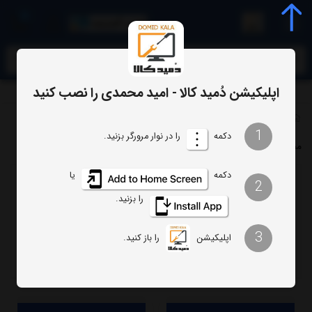
0
meta name="enamad" content="34055574
اپلیکیشن دُمید کالا - امید محمدی را نصب کنید
فهرست برندها
1
دکمه
را در نوار مرورگر بزنید.
محصولات برند فیلیپس
دکمه
یا
2
ترتیب
تعداد نمایش
را بزنید.
فیلتر
3
اپلیکیشن
را باز کنید.