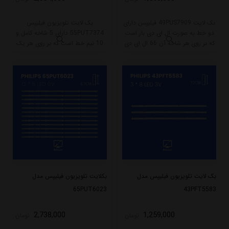
بک لایت 49PUS7909 فیلیپس دارای
بک لایت تلویزیون فیلیپس
دو خط به صورت ال ای دی بار است
55PUT7374 دارای 5 شاخه کامل و
که بر روی هر شاخه آن 66 ال ای دی
10 نیم خط است که بر روی هر یک
قرار گرفته است. طول هر شاخه این
نیم خط آن 5 ال ای دی قرار گرفته
مدل 53.5 سانتی متر است که با ولتاژ
است. طول هر شاخه کامل این مدل
6V کار میکنند.
برابر است با 108 سانتی متر است و با
ولتاژ 3V کار میکند.
بک لایت تلویزیون فیلیپس مدل
بکلایت تلویزیون فیلیپس مدل
65PUT6023
43PFT5583
2,738,000
1,259,000
تومان
تومان