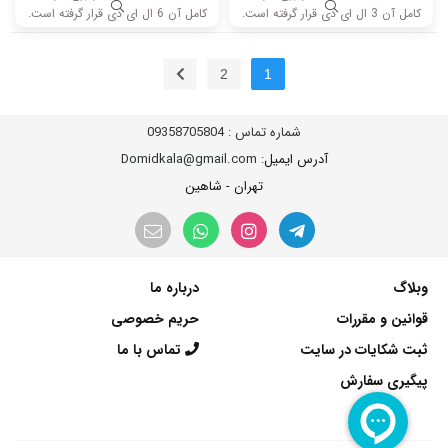
کامل آن 3 ال ای دی قرار گرفته است.
کامل آن 6 ال ای دی قرار گرفته است.
طول هر شاخه کامل این مدل برابر
این مدل دارای 8 شاخه تک سوکت و
است با 39 سانتی متر است و با ولتاژ
یک شاخه دو سوکت است. طول هر
6V کار میکند.
شاخه کامل این مدل برابر است با 50
2
1
سانتی متر است و با ولتاژ 3V کار
میکند
شماره تماس :
09358705804
آدرس ایمیل
: Domidkala@gmail.com
تهران - شاهین
وبلاگ
درباره ما
قوانین و مقررات
حریم خصوصی
ثبت شکایات در سایت
تماس با ما
پیگیری سفارش