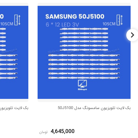
بک لایت تلویزیون سامسونگ مدل 50J5100
بک لایت تلویزیون س
4,645,000
تومان