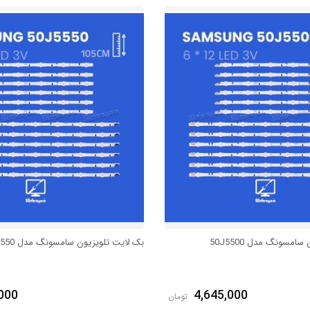
امسونگ مدل 50J5500
بک لایت تلویزیون سامسونگ مدل 50J5550
000
4,645,000
تومان