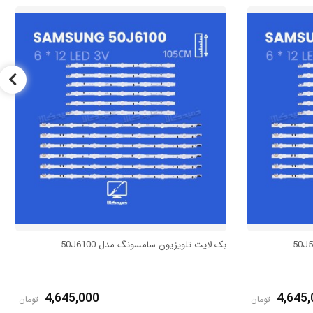
بک لایت تلویزیون سامسونگ مدل 50J6100
4,645,000
4,645,
تومان
تومان