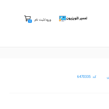
ورود
/
ثبت نام
0
س
کد:
6470335