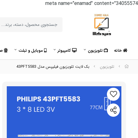
meta name="enamad" content="34055574
خانه
تلویزیون
کامپیوتر
موبایل و تبلت
صو
تلویزیون
بک لایت تلویزیون فیلیپس مدل 43PFT5583