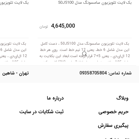
بک لایت تلویزیون سامسونگ مدل 50J5100
بک لایت تلویزیون س
4,645,000
تومان
بک لایت تلویزیون سامسونگ مدل 50J5100 ، دست کامل
این مدل شامل 6 خط، یعنی 12 نیم خط است. روی هر خط
12 ال‌ای‌دی ، یعنی 5+7 قرار گرفته است.ابعاد این بکلایت به
طول 105 سانتی متر است .با ولتاژ 3 ولت (3V) کار می‌کنند.
طول 105 سانتی متر است .با ولتاژ 3 ولت (3V) کار می‌کنند.
شماره تماس:
09358705804
تهران - شاهین
وبلاگ
درباره ما
حریم خصوصی
ثبت شکایات در سایت
پیگیری سفارش