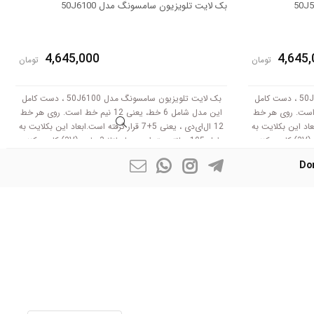
بک لایت تلویزیون سامسونگ مدل 50J6100
4,645,000
4,645,
تومان
تومان
بک لایت تلویزیون سامسونگ مدل 50J5550 ، دست کامل
بک لایت تلویزیون سامسونگ مدل 50J6100 ، دست کامل
، یعنی 12 نیم خط است. روی هر خط
این مدل شامل 6 خط، یعنی 12 نیم خط است. روی هر خط
رفته است.ابعاد این بکلایت به
12 ال‌ای‌دی ، یعنی 5+7 قرار گرفته است.ابعاد این بکلایت به
طول 105 سانتی متر است .با ولتاژ 3 ولت (3V) کار می‌کنند.