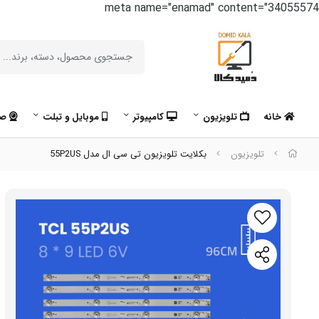
meta name="enamad" content="34055574
خانه
تلویزیون
کامپیوتر
موبایل و تبلت
صو
تلویزیون
بکلایت تلویزیون تی سی ال مدل 55P2US