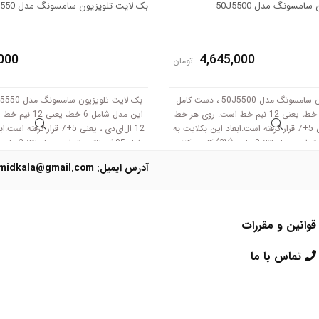
امسونگ مدل 50J5500
بک لایت تلویزیون سامسونگ مدل 50J5550
000
4,645,000
تومان
بک لایت تلویزیون سامسونگ مدل 50J5500 ، دست کامل
این مدل شامل 6 خط، یعنی 12 نیم خط است. روی هر خط
این مدل شامل 6 خط
12 ال‌ای‌دی ، یعنی 5+7 قرار گرفته است.ابعاد این بکلایت به
12 ال‌ای‌دی ، یعنی 5+7 قرار گ
طول 105 سانتی متر است .با ولتاژ 3 ولت (3V) کار می‌کنند.
آدرس ایمیل: Domidkala@gmail.com
قوانین و مقررات
تماس با ما