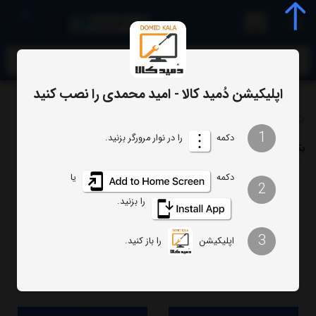
0
meta name="enamad" content="34055574
اپلیکیشن دُمید کالا - امید محمدی را نصب کنید
برچسب‌ها
بکلایت تلویزیون تی سی ال
1
دکمه
را در نوار مرورگر بزنید.
بکلایت تلویزیون تی سی ال
دکمه
یا
2
ترتیب
تعداد نمایش
را بزنید.
فیلتر
3
اپلیکیشن
را باز کنید.