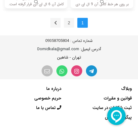
بر روی هر خط کامل آن 9 ال ای دی
کامل آن 6 ال ای دی قرار گرفته است.
قرار گرفته است. طول هر شاخه کامل
طول هر شاخه کامل این مدل برابر
این مدل برابر است با 96 سانتی متر
است با 58 سانتی متر است و با ولتاژ
است و با ولتاژ 6V کار میکند.
3V کار میکند.
2
1
شماره تماس :
09358705804
آدرس ایمیل
: Domidkala@gmail.com
تهران - شاهین
وبلاگ
درباره ما
قوانین و مقررات
حریم خصوصی
ثبت شکایات در سایت
تماس با ما
پیگیری سفارش