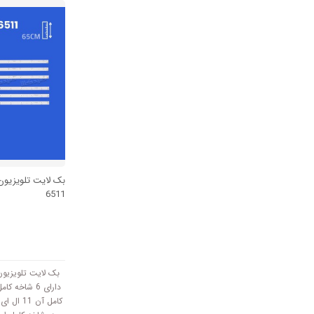
سانتی متر است و با ولتاژ
6511
دارای 6 شاخه
کامل آن 1