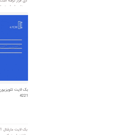
دی قرار گرفته است
ولتاژ 3V کار میکند.
4221