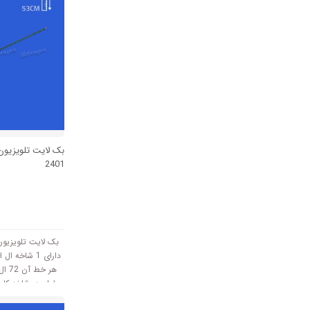
2401
دارای 1 شاخه
هر خ
طول هر شاخه کامل
53 سانتی متر است و با ولتاژ 3V کار میکند.