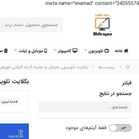
meta name="enamad" content="34055574
خانه
تلویزیون
کامپیوتر
موبایل و تبلت
صو
برچسب‌ها
بکلایت تلویزیون مارشال به همراه 6 ماه گارانتی تعویض
بکلایت تلویزیون ما
فیلتر
جستجو در نتایج
جدیدترین ه
فقط آیتم‌های موجود
خیر
بله