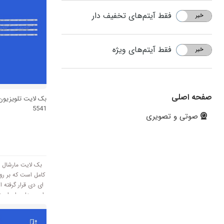
فقط آیتم‌های تخفیف دار
خیر
بله
فقط آیتم‌های ویژه
خیر
بله
صفحه اصلی
5541
صوتی و تصویری
ای دی قرار گرفته
و با ولتاژ 3V کار میک