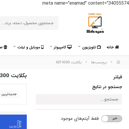
meta name="enamad" content="34055574
خانه
تلویزیون
کامپیوتر
موبایل و تبلت
صو
برچسب‌ها
بکلایت 42F4300
بکلایت 42F4300
فیلتر
جستجو در نتایج
جدیدترین ه
فقط آیتم‌های موجود
خیر
بله