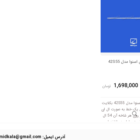
نوا مدل 42S55
1,698,000
تومان
بکلایت تلویزیون اسنوا مدل 42S55 بکلایت
دارای یک خط به صورت ال ای
دی بار است که بر روی هر شاخه آن 54 ال
 است. طول هر شاخه این
مدل 54 سانتی متر است که با ولتاژ 6V کار
میکنند. جنس PCB این بکلایت آلومینیوم
آدرس ایمیل: Domidkala@gmail.com