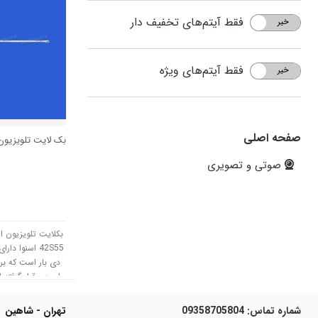
فقط آیتم‌های تخفیف دار
خیر
بله
فقط آیتم‌های ویژه
خیر
بله
صفحه اصلی
بک لایت تلویزیون اس
صوتی و تصویری
42S55 اسنوا 
ای دی قرار گرفته
شماره تماس:
09358705804
تهران - شاهین