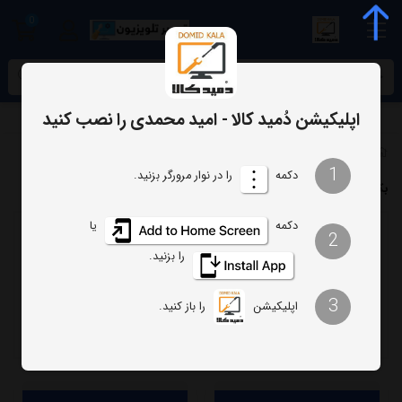
0
meta name="enamad" content="34055574
اپلیکیشن دُمید کالا - امید محمدی را نصب کنید
برچسب‌ها
بک لایت اورجینال یونیوا
1
دکمه
را در نوار مرورگر بزنید.
بک لایت اورجینال یونیوا
دکمه
یا
2
ترتیب
تعداد نمایش
را بزنید.
فیلتر
3
اپلیکیشن
را باز کنید.