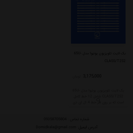
میکند.
بک لایت تلویزیون یونیوا مدل 65U-
CLASS/T2S2
3,175,000
تومان
بک لایت تلویزیون یونیوا مدل 65U-
CLASS/T2S2 شامل 12 خط کامل
است که بر روی هر خط 4 ال ای دی
قرار گرفته است. طول هر خط این
بکلایت 57 سانتی متر میباشد و با
شماره تماس :
09358705804
ولتاژ 3V کار میکند.
آدرس ایمیل
: Domidkala@gmail.com