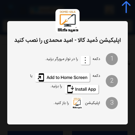
0
meta name="enamad" content="34055574
اپلیکیشن دُمید کالا - امید محمدی را نصب کنید
برچسب‌ها
بک لایت تلویزیون توشیبا
1
دکمه
را در نوار مرورگر بزنید.
بک لایت تلویزیون توشیبا
دکمه
یا
2
ترتیب
تعداد نمایش
را بزنید.
فیلتر
3
اپلیکیشن
را باز کنید.