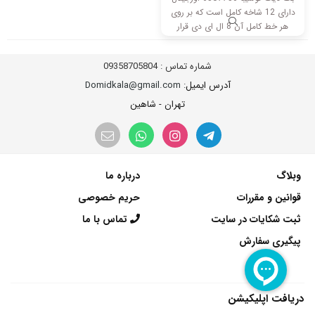
دارای 12 شاخه کامل است که بر روی
هر خط کامل آن 8 ال ای دی قرار
گرفته است. طول هر شاخه کامل این
مدل برابر است با 70 سانتی متر است
شماره تماس :
09358705804
و با ولتاژ 3V کار میکند.
آدرس ایمیل
: Domidkala@gmail.com
تهران - شاهین
وبلاگ
درباره ما
قوانین و مقررات
حریم خصوصی
ثبت شکایات در سایت
تماس با ما
پیگیری سفارش
دریافت اپلیکیشن