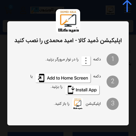
0
meta name="enamad" content="34055574
اپلیکیشن دُمید کالا - امید محمدی را نصب کنید
برچسب‌ها
بک لایت تلویزیون هیمالیا
1
دکمه
را در نوار مرورگر بزنید.
بک لایت تلویزیون هیمالیا
دکمه
یا
2
ترتیب
تعداد نمایش
را بزنید.
فیلتر
3
اپلیکیشن
را باز کنید.