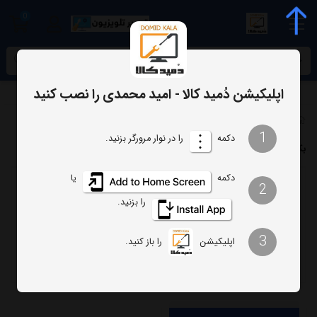
0
meta name="enamad" content="34055574
اپلیکیشن دُمید کالا - امید محمدی را نصب کنید
برچسب‌ها
بک لایت تلویزیون 55R82 هیتاچی
1
دکمه
را در نوار مرورگر بزنید.
بک لایت تلویزیون 55R82 هیتاچی
دکمه
یا
2
ترتیب
تعداد نمایش
را بزنید.
فیلتر
3
اپلیکیشن
را باز کنید.