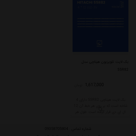
بک لایت تلویزیون هیتاچی مدل
55R82
1,617,000
تومان
بک لایت هیتاچی 55R82 دارای 4
شاخه است که بر روی هر خط آن 12
ال ای دی قرار گرفته است. طول هر
شاخه کامل این مدل برابر است با
106 سانتی متر است و با ولتاژ 3V کار
شماره تماس :
09358705804
میکند.