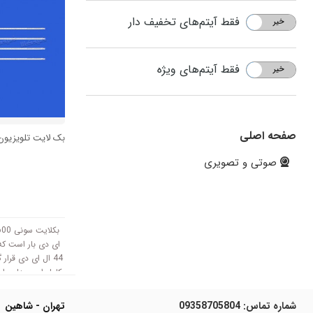
فقط آیتم‌های تخفیف دار
خیر
بله
فقط آیتم‌های ویژه
خیر
بله
صفحه اصلی
بک لایت تلویزیون سو
صوتی و تصویری
ای دی بار است که
44 ال ای دی قرا
است و با ولتاژ 3V کا
شماره تماس:
09358705804
تهران - شاهین