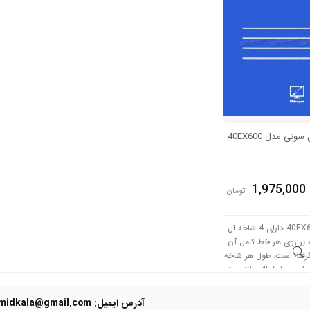
نی مدل 40EX600
1,975,000
تومان
بکلایت سونی 40EX600 دارای 4 شاخه ال
 بر روی هر خط کامل آن
ر گرفته است. طول هر شاخه
کامل این مدل برابر است با 45.5 سانتی متر
ر میکند.
آدرس ایمیل: Domidkala@gmail.com