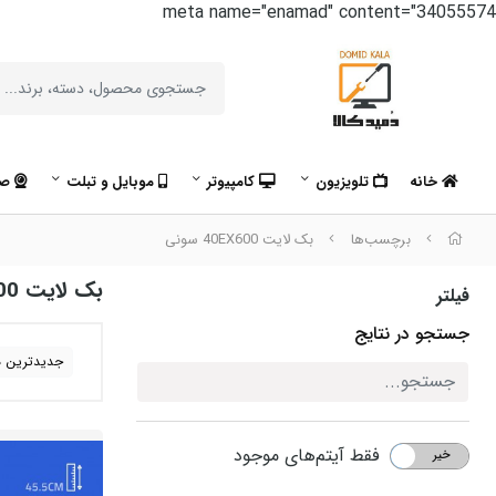
meta name="enamad" content="34055574
خانه
تلویزیون
کامپیوتر
موبایل و تبلت
صو
برچسب‌ها
بک لایت 40EX600 سونی
بک لایت 40EX600 سونی
فیلتر
جستجو در نتایج
جدیدترین ه
فقط آیتم‌های موجود
خیر
بله