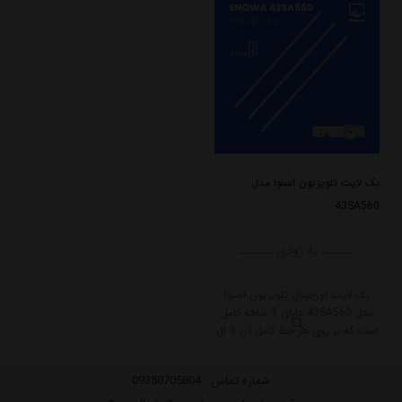
بک لایت تلویزیون اسنوا مدل
43SA560
ــــــ به زودی ــــــ
بک لایت اورجینال تلویزیون اسنوا
مدل 43SA560 دارای 3 شاخه کامل
است که بر روی هر خط کامل آن 8 ال
ای دی قرار گرفته است. طول هر شاخه
کامل این مدل برابر است با 77 سانتی
شماره تماس :
09358705804
متر است و با ولتاژ 3V کار میکند.