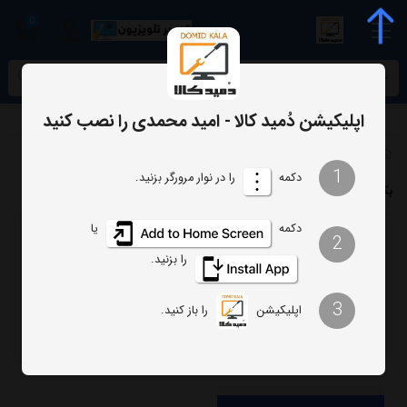
0
meta name="enamad" content="34055574
اپلیکیشن دُمید کالا - امید محمدی را نصب کنید
برچسب‌ها
بک لایت 43SA1270
1
دکمه
را در نوار مرورگر بزنید.
بک لایت 43SA1270
دکمه
یا
2
ترتیب
تعداد نمایش
را بزنید.
فیلتر
3
اپلیکیشن
را باز کنید.