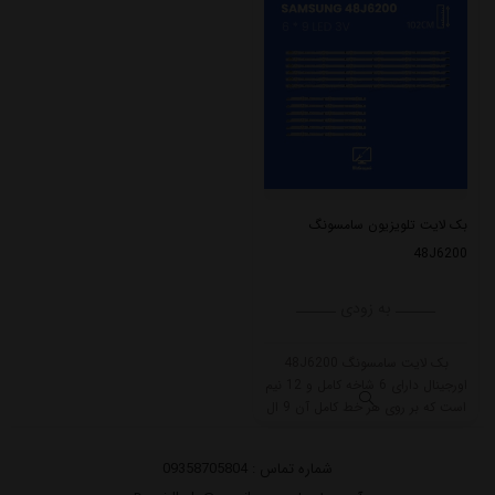
بک لایت تلویزیون سامسونگ
48J6200
ــــــ به زودی ــــــ
بک لایت سامسونگ 48J6200
اورجینال دارای 6 شاخه کامل و 12 نیم
است که بر روی هر خط کامل آن 9 ال
ای دی قرار گرفته است. طول هر شاخه
کامل این مدل برابر است با 102
شماره تماس :
09358705804
سانتی متر است و با ولتاژ 3V کار