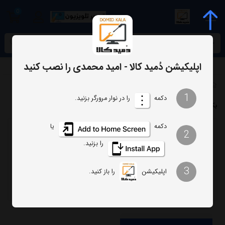
0
meta name="enamad" content="34055574
اپلیکیشن دُمید کالا - امید محمدی را نصب کنید
برچسب‌ها
بک لایت 48J6200 سامسونگ
1
دکمه
را در نوار مرورگر بزنید.
بک لایت 48J6200 سامسونگ
دکمه
یا
2
ترتیب
تعداد نمایش
را بزنید.
فیلتر
3
اپلیکیشن
را باز کنید.