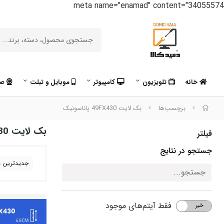
meta name="enamad" content="34055574
خانه
تلویزیون
کامپیوتر
موبایل و تبلت
صو
برچسب‌ها
بک لایت 49FX430 پاناسونیک
بک لایت 49FX430 پاناسونیک
فیلتر
جستجو در نتایج
جدیدترین ه
فقط آیتم‌های موجود
خیر
بله