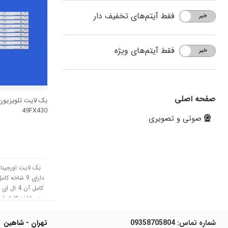
فقط آیتم‌های تخفیف دار
خیر
بله
فقط آیتم‌های ویژه
خیر
بله
صفحه اصلی
بک لایت تلویزیون
49FX430
صوتی و تصویری
دارای 9 شاخه
کامل آن 4
سانتی متر است و با ولتاژ
شماره تماس:
09358705804
تهران - شاهین