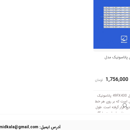
 پاناسونیک مدل
1,756,000
تومان
بک لایت اورجینال 49FX430 پاناسونیک
 کامل است که بر روی هر خط
 ال ای دی قرار گرفته است. طول
هر شاخه کامل این مدل برابر است با 45
 3V کار میکند.
آدرس ایمیل: Domidkala@gmail.com