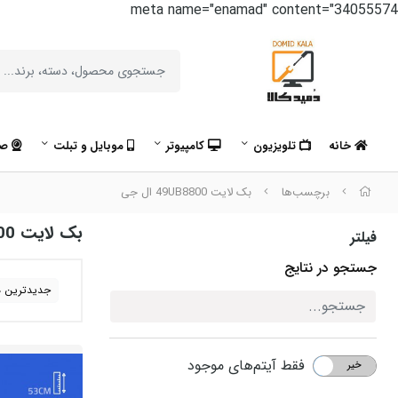
meta name="enamad" content="34055574
خانه
تلویزیون
کامپیوتر
موبایل و تبلت
صو
برچسب‌ها
بک لایت 49UB8800 ال جی
بک لایت 49UB8800 ال جی
فیلتر
جستجو در نتایج
جدیدترین ه
فقط آیتم‌های موجود
خیر
بله