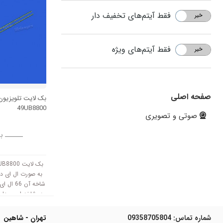
فقط آیتم‌های تخفیف دار
خیر
بله
فقط آیتم‌های ویژه
خیر
بله
صفحه اصلی
بک لایت تلویزیو
49UB8800
صوتی و تصویری
ــــــ ب
به صورت ال ای دی
شاخه آن 
با ولتاژ 6V کار میکنند.
شماره تماس:
09358705804
تهران - شاهین