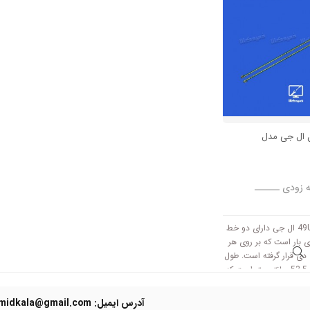
ن ال جی مدل
ه زودی ــــــ
بک لایت 49UB8800 ال جی دارای دو خط
 بار است که بر روی هر
66 ال ای دی قرار گرفته است. طول
هر شاخه این مدل 53.5 سانتی متر است که
آدرس ایمیل: Domidkala@gmail.com