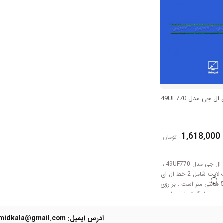
 جی مدل 49UF770
1,618,000
تومان
بک لایت تلویزیون ال جی مدل 49UF770 ،
دست کامل این بک لایت شامل 2 خط ال ای
دی بار به طول 53.5 سانتی متر است . بر روی
 54 ال ای دی قرار گرفته است.این
میکند.
آدرس ایمیل: Domidkala@gmail.com