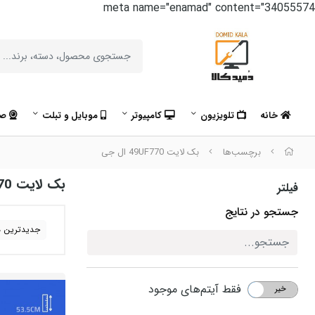
meta name="enamad" content="34055574
خانه
تلویزیون
کامپیوتر
موبایل و تبلت
صو
برچسب‌ها
بک لایت 49UF770 ال جی
بک لایت 49UF770 ال جی
فیلتر
جستجو در نتایج
جدیدترین ه
فقط آیتم‌های موجود
خیر
بله