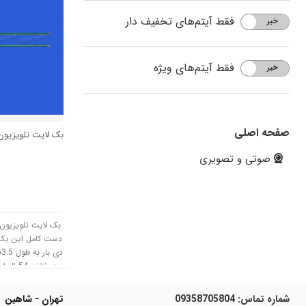
فقط آیتم‌های تخفیف دار
خیر
بله
فقط آیتم‌های ویژه
خیر
بله
صفحه اصلی
بک لایت تلویزیون ال
صوتی و تصویری
هر شاخه
مدل با ولتاژ 3V کار 
شماره تماس:
09358705804
تهران - شاهین