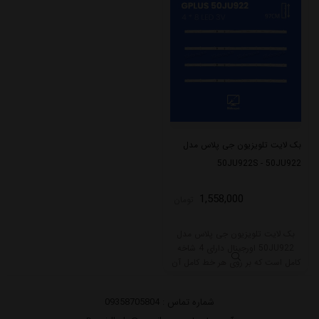
بک لایت تلویزیون جی پلاس مدل
50JU922S - 50JU922
1,558,000
تومان
بک لایت تلویزیون جی پلاس مدل
50JU922 اورجینال دارای 4 شاخه
کامل است که بر روی هر خط کامل آن
8 ال ای دی قرار گرفته است. طول هر
شاخه کامل این مدل برابر است با 97
شماره تماس :
09358705804
سانتی متر است و با ولتاژ 3V کار