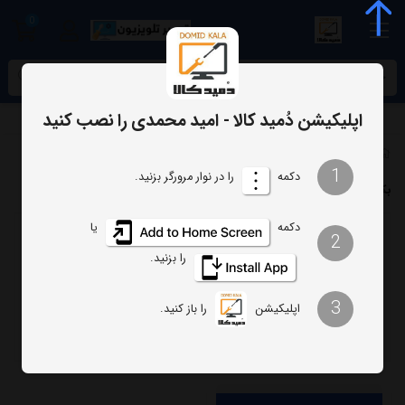
0
meta name="enamad" content="34055574
اپلیکیشن دُمید کالا - امید محمدی را نصب کنید
برچسب‌ها
بک لایت 50JU922 جی پلاس
1
دکمه
را در نوار مرورگر بزنید.
بک لایت 50JU922 جی پلاس
دکمه
یا
2
ترتیب
تعداد نمایش
را بزنید.
فیلتر
3
اپلیکیشن
را باز کنید.