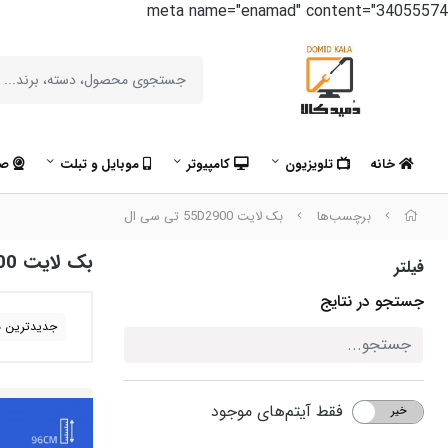
meta name="enamad" content="34055574
خانه
تلویزیون
کامپیوتر
موبایل و تبلت
صو
برچسب‌ها
بک لایت 55D2900 تی سی ال
بک لایت 55D2900 تی سی ال
فیلتر
جستجو در نتایج
جدیدترین ه
فقط آیتم‌های موجود
خیر
بله