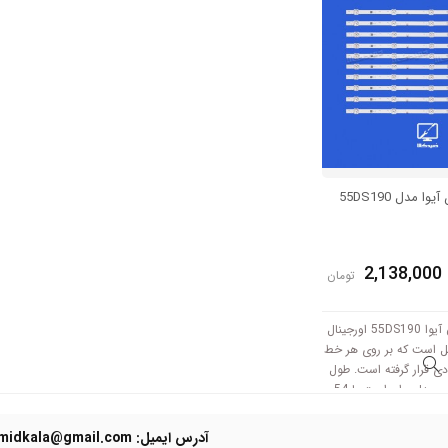
 مدل 55DS190
2,138,000
تومان
بک لایت تلویزیون آیوا 55DS190 اورجینال
خه کامل است که بر روی هر خط
 ال ای دی قرار گرفته است. طول
هر شاخه کامل این مدل برابر است با 54
 3V کار میکند.
آدرس ایمیل: Domidkala@gmail.com