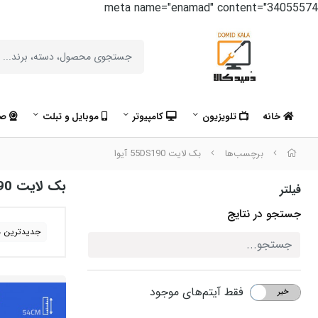
meta name="enamad" content="34055574
خانه
تلویزیون
کامپیوتر
موبایل و تبلت
صو
برچسب‌ها
بک لایت 55DS190 آیوا
بک لایت 55DS190 آیوا
فیلتر
جستجو در نتایج
جدیدترین ه
فقط آیتم‌های موجود
خیر
بله