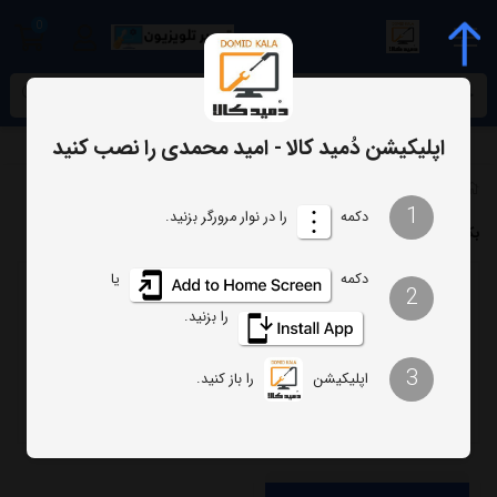
0
meta name="enamad" content="34055574
اپلیکیشن دُمید کالا - امید محمدی را نصب کنید
برچسب‌ها
بک لایت 55MS9990 سامسونگ
1
دکمه
را در نوار مرورگر بزنید.
بک لایت 55MS9990 سامسونگ
دکمه
یا
2
ترتیب
تعداد نمایش
را بزنید.
فیلتر
3
اپلیکیشن
را باز کنید.