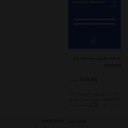
بک لایت تلویزیون سامسونگ مدل
55MS9990
3,126,000
تومان
بک لایت تلویزیون سامسونگ مدل
55MS9990 دارای دو خط ال ای دی
بار است که بر روی هر شاخه آن 76
ال ای دی قرار گرفته است. طول هر
شاخه این مدل 60 سانتی متر است و
شماره تماس :
09358705804
با ولتاژ 3V کار می کند.