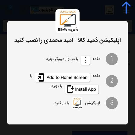
0
meta name="enamad" content="34055574
اپلیکیشن دُمید کالا - امید محمدی را نصب کنید
برچسب‌ها
بک لایت 55RU7105 سامسونگ
1
دکمه
را در نوار مرورگر بزنید.
بک لایت 55RU7105 سامسونگ
دکمه
یا
2
ترتیب
تعداد نمایش
را بزنید.
فیلتر
3
اپلیکیشن
را باز کنید.