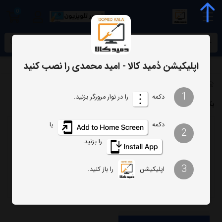
0
meta name="enamad" content="34055574
اپلیکیشن دُمید کالا - امید محمدی را نصب کنید
برچسب‌ها
بک لایت 65PQ732S جی پلاس
1
دکمه
را در نوار مرورگر بزنید.
بک لایت 65PQ732S جی پلاس
دکمه
یا
2
ترتیب
تعداد نمایش
را بزنید.
فیلتر
3
اپلیکیشن
را باز کنید.