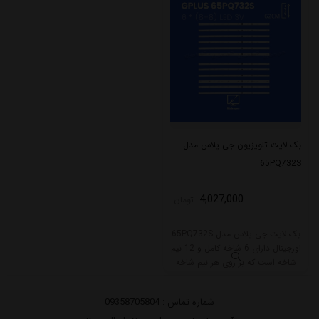
بک لایت تلویزیون جی پلاس مدل
65PQ732S
4,027,000
تومان
بک لایت جی پلاس مدل 65PQ732S
اورجینال دارای 6 شاخه کامل و 12 نیم
شاخه است که بر روی هر نیم شاخه
آن 8 ال ای دی قرار گرفته است. طول
هر شاخه کامل این مدل برابر است با
شماره تماس :
09358705804
124 سانتی متر و هر نیم شاخه آن 62