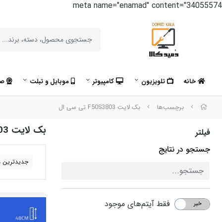
meta name="enamad" content="34055574
خانه
تلویزیون
کامپیوتر
موبایل و تبلت
صو
برچسب‌ها
بک لایت F50S3803 تی سی ال
بک لایت F50S3803 تی سی ال
فیلتر
جستجو در نتایج
جدیدترین ه
فقط آیتم‌های موجود
خیر
بله