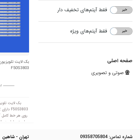
فقط آیتم‌های تخفیف دار
خیر
بله
فقط آیتم‌های ویژه
خیر
بله
صفحه اصلی
بک لایت تلویزیو
F50S3803
صوتی و تصویری
ــــــ ب
بک لایت تلوی
است. طول هر شاخ
است ب
3V کار میکند.
شماره تماس:
09358705804
تهران - شاهین