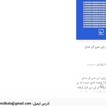
ن تی سی ال مدل
ه زودی ــــــ
زیون تی سی ال مدل
F50S3803 دارای 12 شاخه کامل است که بر
روی هر خط کامل آن 6 ال ای دی قرار گرفته
ه کامل این مدل برابر
ا 48.5 سانتی متر است و با ولتاژ
آدرس ایمیل: Domidkala@gmail.com