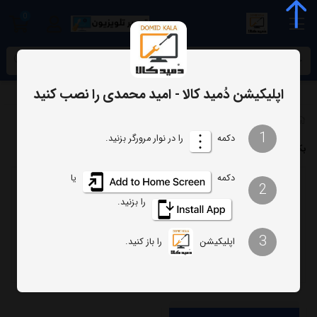
0
meta name="enamad" content="34055574
اپلیکیشن دُمید کالا - امید محمدی را نصب کنید
برچسب‌ها
بک لایت JA55DUSS پارس
1
دکمه
را در نوار مرورگر بزنید.
بک لایت JA55DUSS پارس
دکمه
یا
2
ترتیب
تعداد نمایش
را بزنید.
فیلتر
3
اپلیکیشن
را باز کنید.