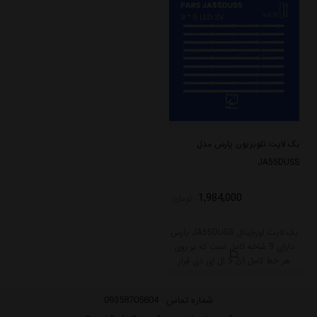
بک لایت تلویزیون پارس مدل
JA55DUSS
1,984,000
تومان
بک لایت اورجینال JA55DUSS پارس
دارای 9 شاخه کامل است که بر روی
هر خط کامل آن 5 ال ای دی قرار
گرفته است. طول هر شاخه کامل این
مدل برابر است با 49 سانتی متر است
شماره تماس :
09358705804
و با ولتاژ 3V کار میکند.