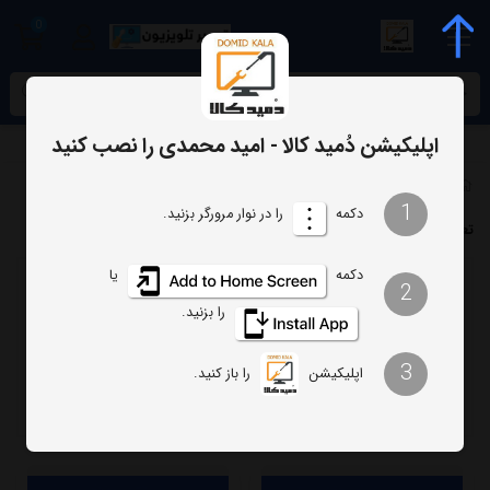
0
meta name="enamad" content="34055574
اپلیکیشن دُمید کالا - امید محمدی را نصب کنید
برچسب‌ها
تعمیرتلویزیون بلست
1
دکمه
را در نوار مرورگر بزنید.
تعمیرتلویزیون بلست
دکمه
یا
2
ترتیب
تعداد نمایش
را بزنید.
فیلتر
3
اپلیکیشن
را باز کنید.