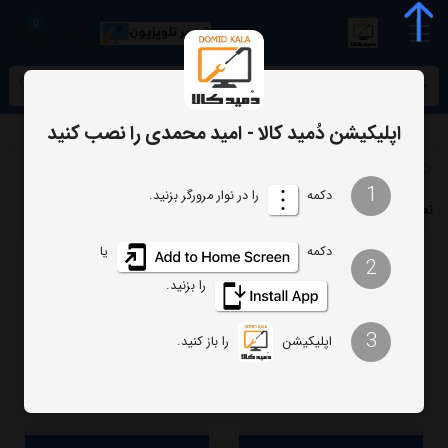
0
meta name="enamad" content="34055574
اپلیکیشن دُمید کالا - امید محمدی را نصب کنید
برچسب‌ها
تعمیر تلویزیون آکسون
1
دکمه
را در نوار مرورگر بزنید.
تعمیر تلویزیون آکسون
دکمه
یا
2
ترتیب
تعداد نمایش
را بزنید.
فیلتر
3
اپلیکیشن
را باز کنید.