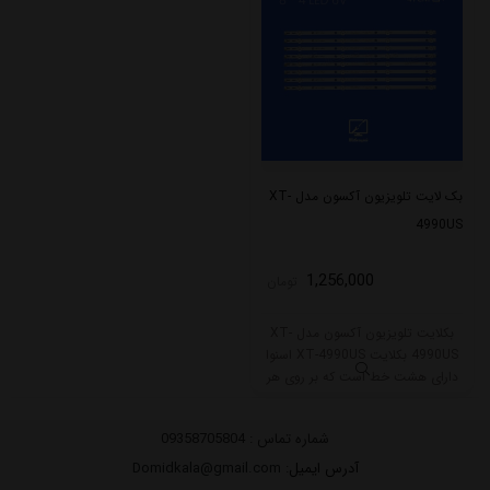
بک لایت تلویزیون آکسون مدل XT-
4990US
1,256,000
تومان
بکلایت تلویزیون آکسون مدل XT-
4990US بکلایت XT-4990US اسنوا
دارای هشت خط است که بر روی هر
شاخه آن 4 ال ای دی قرار گرفته است.
طول هر شاخه این مدل 47 سانتی متر
شماره تماس :
09358705804
است که با ولتاژ 6V کار میکنند.
آدرس ایمیل
: Domidkala@gmail.com