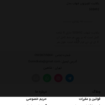
بکلایت تلویزیون شهاب مدل
50SH92
ــــــ به زودی ــــــ
بکلایت شهاب 50SH92 دارای 8 شاخه
کامل است که بر روی هر خط کامل آن
4 ال ای دی قرار گرفته است. طول هر
شاخه کامل این مدل برابر است با
48.5 سانتی متر است و با ولتاژ 6V کار
شماره تماس :
09358705804
میکند.
آدرس ایمیل
: Domidkala@gmail.com
تهران - شاهین
وبلاگ
درباره ما
قوانین و مقررات
حریم خصوصی