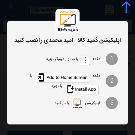
0
meta name="enamad" content="34055574
اپلیکیشن دُمید کالا - امید محمدی را نصب کنید
برچسب‌ها
تعمیر تلویزیون شهاب
1
دکمه
را در نوار مرورگر بزنید.
تعمیر تلویزیون شهاب
دکمه
یا
2
ترتیب
تعداد نمایش
را بزنید.
فیلتر
3
اپلیکیشن
را باز کنید.