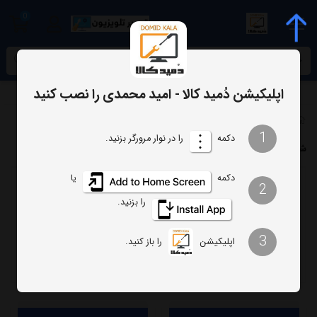
0
meta name="enamad" content="34055574
اپلیکیشن دُمید کالا - امید محمدی را نصب کنید
برچسب‌ها
شیائومی
1
دکمه
را در نوار مرورگر بزنید.
شیائومی
دکمه
یا
2
ترتیب
تعداد نمایش
را بزنید.
فیلتر
3
اپلیکیشن
را باز کنید.